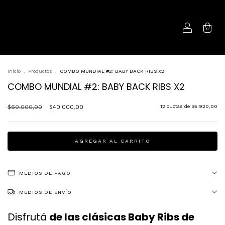
0
Inicio
.
Productos
.
COMBO MUNDIAL #2: BABY BACK RIBS X2
COMBO MUNDIAL #2: BABY BACK RIBS X2
$60.000,00
$40.000,00
12
cuotas de
$5.920,00
MEDIOS DE PAGO
MEDIOS DE ENVÍO
Disfrutá
de las clásicas Baby Ribs de