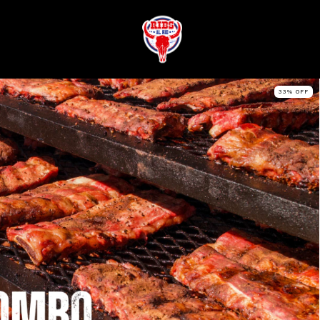
33
%
OFF