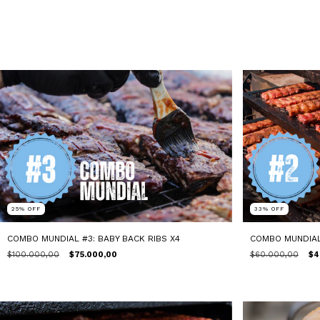
25
%
OFF
33
%
OFF
COMBO MUNDIAL #3: BABY BACK RIBS X4
COMBO MUNDIAL 
$100.000,00
$75.000,00
$60.000,00
$4