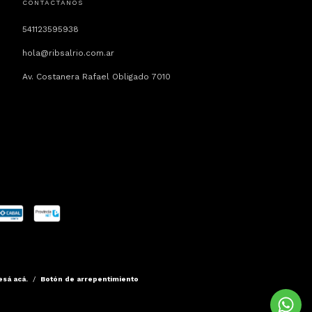
CONTACTÁNOS
541123595938
hola@ribsalrio.com.ar
Av. Costanera Rafael Obligado 7010
esá acá.
/
Botón de arrepentimiento