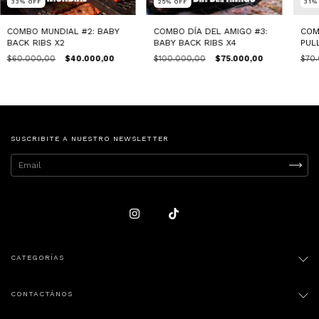
33
%
OFF
25
%
OFF
31
COMBO MUNDIAL #2: BABY
COMBO DÍA DEL AMIGO #3:
COM
BACK RIBS X2
BABY BACK RIBS X4
PUL
+ 6
$60.000,00
$40.000,00
$100.000,00
$75.000,00
$70
SUSCRIBITE A NUESTRO NEWSLETTER
CATEGORÍAS
CONTACTÁNOS