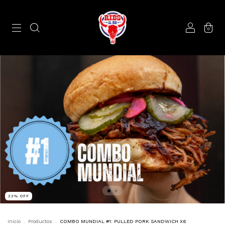
0
33
%
OFF
Inicio
.
Productos
.
COMBO MUNDIAL #1: PULLED PORK SANDWICH X6